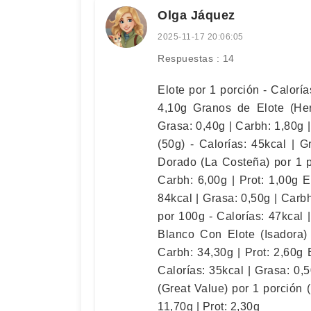
Olga Jáquez
2025-11-17 20:06:05
Respuestas : 14
Elote por 1 porción - Caloría
4,10g Granos de Elote (Her
Grasa: 0,40g | Carbh: 1,80g |
(50g) - Calorías: 45kcal | G
Dorado (La Costeña) por 1 po
Carbh: 6,00g | Prot: 1,00g 
84kcal | Grasa: 0,50g | Carb
por 100g - Calorías: 47kcal |
Blanco Con Elote (Isadora) 
Carbh: 34,30g | Prot: 2,60g
Calorías: 35kcal | Grasa: 0,
(Great Value) por 1 porción (
11,70g | Prot: 2,30g