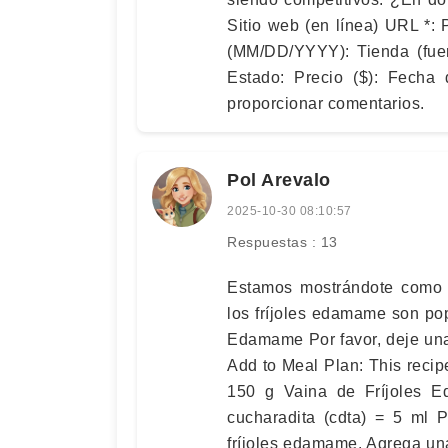
Sitio web (en línea) URL *: 
(MM/DD/YYYY): Tienda (fuer
Estado: Precio ($): Fecha 
proporcionar comentarios.
Pol Arevalo
2025-10-30 08:10:57
Respuestas : 13
Estamos mostrándote como
los fríjoles edamame son po
Edamame Por favor, deje una c
Add to Meal Plan: This reci
150 g Vaina de Fríjoles 
cucharadita (cdta) = 5 ml P
fríjoles edamame. Agrega una