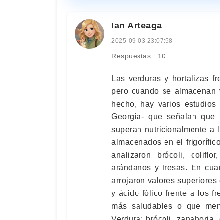
Ian Arteaga
2025-09-03 23:07:58
Respuestas : 10
Las verduras y hortalizas f
pero cuando se almacenan v
hecho, hay varios estudios
Georgia- que señalan que a
superan nutricionalmente a l
almacenados en el frigorífic
analizaron brócoli, coliflo
arándanos y fresas. En cuan
arrojaron valores superiore
y ácido fólico frente a los 
más saludables o que meno
Verdura: brócoli, zanahoria,