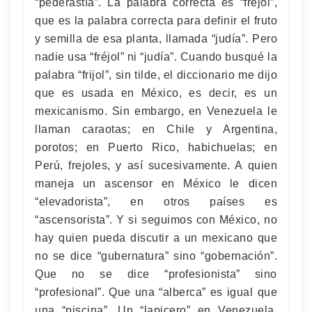
“pederastía”. La palabra correcta es “fréjol”,
que es la palabra correcta para definir el fruto
y semilla de esa planta, llamada “judía”. Pero
nadie usa “fréjol” ni “judía”. Cuando busqué la
palabra “frijol”, sin tilde, el diccionario me dijo
que es usada en México, es decir, es un
mexicanismo. Sin embargo, en Venezuela le
llaman caraotas; en Chile y Argentina,
porotos; en Puerto Rico, habichuelas; en
Perú, frejoles, y así sucesivamente. A quien
maneja un ascensor en México le dicen
“elevadorista”, en otros países es
“ascensorista”. Y si seguimos con México, no
hay quien pueda discutir a un mexicano que
no se dice “gubernatura” sino “gobernación”.
Que no se dice “profesionista” sino
“profesional”. Que una “alberca” es igual que
una “piscina”. Un “lapicero” en Venezuela,