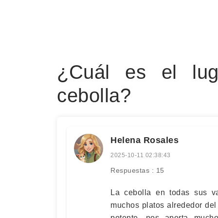
¿Cuál es el lu
cebolla?
Helena Rosales
2025-10-11 02:38:43
Respuestas : 15
La cebolla en todas sus v
muchos platos alrededor de
potente, nos aporta mucho