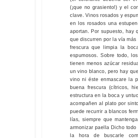
(¡que no grasiento!) y el c
clave. Vinos rosados y espum
en los rosados una estupend
aportan. Por supuesto, hay 
que discurren por la vía más
frescura que limpia la boc
espumosos. Sobre todo, los 
tienen menos azúcar residu
un vino blanco, pero hay que
vino ni éste enmascare la p
buena frescura (cítricos, h
estructura en la boca y untu
acompañen al plato por sint
puede recurrir a blancos fer
lías, siempre que mantenga
armonizar paella Dicho todo l
la hora de buscarle com