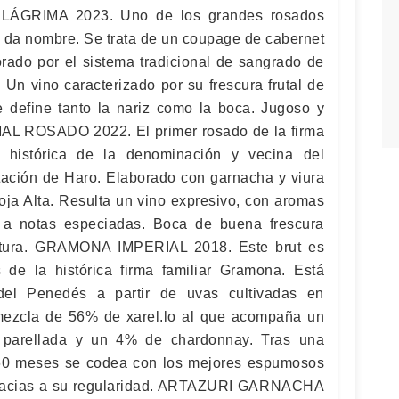
GRIMA 2023. Uno de los grandes rosados
e da nombre. Se trata de un coupage de cabernet
rado por el sistema tradicional de sangrado de
. Un vino caracterizado por su frescura frutal de
ue define tanto la nariz como la boca. Jugoso y
MAL ROSADO 2022. El primer rosado de la firma
 histórica de la denominación y vecina del
tación de Haro. Elaborado con garnacha y viura
oja Alta. Resulta un vino expresivo, con aromas
 a notas especiadas. Boca de buena frescura
uctura. GRAMONA IMPERIAL 2018. Este brut es
 de la histórica firma familiar Gramona. Está
del Penedés a partir de uvas cultivadas en
 mezcla de 56% de xarel.lo al que acompaña un
arellada y un 4% de chardonnay. Tras una
60 meses se codea con los mejores espumosos
racias a su regularidad. ARTAZURI GARNACHA