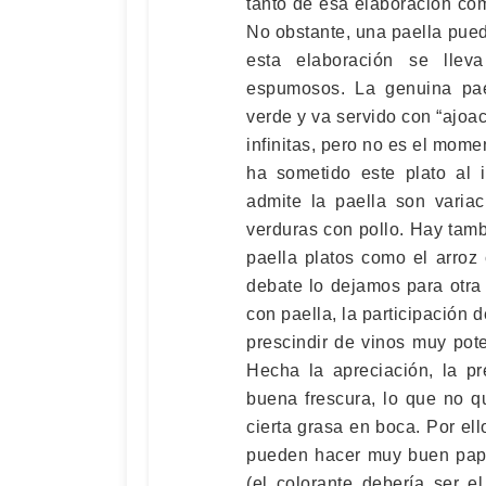
tanto de esa elaboración co
No obstante, una paella pued
esta elaboración se llev
espumosos. La genuina paell
verde y va servido con “ajoace
infinitas, pero no es el mome
ha sometido este plato al i
admite la paella son varia
verduras con pollo. Hay tamb
paella platos como el arroz
debate lo dejamos para otra
con paella, la participación 
prescindir de vinos muy pote
Hecha la apreciación, la p
buena frescura, lo que no q
cierta grasa en boca. Por ell
pueden hacer muy buen papel
(el colorante debería ser el