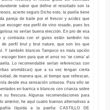
ontundente sabor que define el resultado son la
osos, acierto seguro Dicho esto, la paella tiene
a pareja de baile por el frescor y acidez que
que escoger ese perfil de vino rosado, pues los
 golosa no serían buena elección. En pro de esa
a y contrasta con el guiso están también los
de perfil brut y brut nature, que son los que
al. Y también blancos Tampoco es mala opción
 escoger bien para que el arroz no ‘se coma’ al
aella. Lo recomendable serían referencias con
ierbas aromáticas) que a su vez tengan cierta
osidad, de manera que, al tiempo que refrescan,
onía desde esa sensación untuosa. Para ello se
mentados en barrica o blancos con crianza sobre
n su frescura. Algunas recomendaciones para
o anterior, he aquí cuatro buenas alternativas a
pañía líquida a la paella: CASTILLO DE