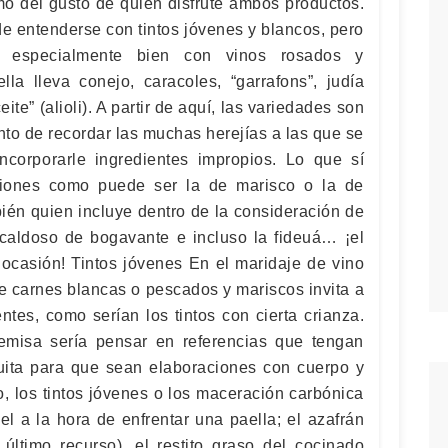
mo del gusto de quien disfrute ambos productos.
e entenderse con tintos jóvenes y blancos, pero
a especialmente bien con vinos rosados y
a lleva conejo, caracoles, “garrafons”, judía
ite” (alioli). A partir de aquí, las variedades son
nto de recordar las muchas herejías a las que se
ncorporarle ingredientes impropios. Lo que sí
ciones como puede ser la de marisco o la de
ién quien incluye dentro de la consideración de
 caldoso de bogavante e incluso la fideuá… ¡el
 ocasión! Tintos jóvenes En el maridaje de vino
de carnes blancas o pescados y mariscos invita a
ntes, como serían los tintos con cierta crianza.
remisa sería pensar en referencias que tengan
uita para que sean elaboraciones con cuerpo y
o, los tintos jóvenes o los maceración carbónica
 a la hora de enfrentar una paella; el azafrán
 último recurso), el restito graso del cocinado