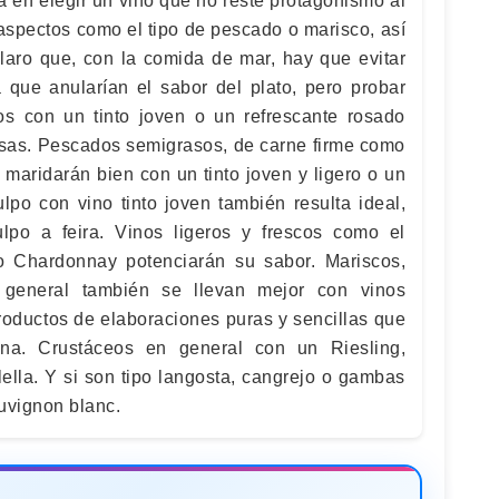
á en elegir un vino que no reste protagonismo al
 aspectos como el tipo de pescado o marisco, así
laro que, con la comida de mar, hay que evitar
 que anularían el sabor del plato, pero probar
s con un tinto joven o un refrescante rosado
esas. Pescados semigrasos, de carne firme como
 maridarán bien con un tinto joven y ligero o un
ulpo con vino tinto joven también resulta ideal,
po a feira. Vinos ligeros y frescos como el
 o Chardonnay potenciarán su sabor. Mariscos,
 general también se llevan mejor con vinos
productos de elaboraciones puras y sencillas que
na. Crustáceos en general con un Riesling,
ella. Y si son tipo langosta, cangrejo o gambas
uvignon blanc.