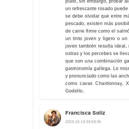
plato, sin embargo, probar a
un refrescante rosado puede
se debe olvidar que entre má
pescado, existen más posibi
de carne firme como el salmó
un tinto joven y ligero o un 
joven también resulta ideal,
ostras y los percebes se ll
que son una combinación gana
gastronomía gallega. Lo mis
y pronunciado como las anch
como cavas Chardonnay, Xa
Godello.
Francisca Soliz
2025-10-18 03:09:06