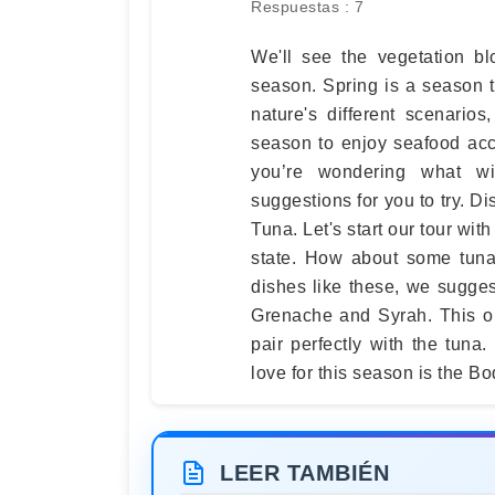
Respuestas : 7
We'll see the vegetation b
season. Spring is a season t
nature's different scenarios,
season to enjoy seafood acc
you’re wondering what w
suggestions for you to try. 
Tuna. Let's start our tour wit
state. How about some tuna 
dishes like these, we sugge
Grenache and Syrah. This opti
pair perfectly with the tuna
love for this season is the Bo
LEER TAMBIÉN