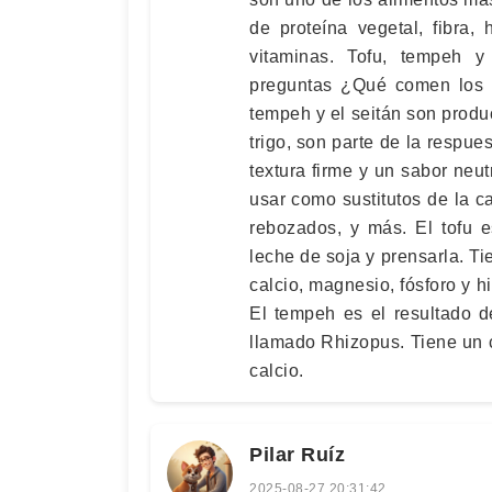
de proteína vegetal, fibra, 
vitaminas. Tofu, tempeh y 
preguntas ¿Qué comen los v
tempeh y el seitán son produc
trigo, son parte de la respue
textura firme y un sabor neu
usar como sustitutos de la c
rebozados, y más. El tofu e
leche de soja y prensarla. T
calcio, magnesio, fósforo y h
El tempeh es el resultado d
llamado Rhizopus. Tiene un 
calcio.
Pilar Ruíz
2025-08-27 20:31:42