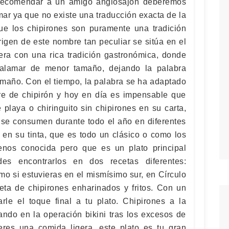
 recomendar a un amigo anglosajón deberemos
amar ya que no existe una traducción exacta de la
ue los chipirones son puramente una tradición
igen de este nombre tan peculiar se sitúa en el
era con una rica tradición gastronómica, donde
 calamar de menor tamaño, dejando la palabra
amaño. Con el tiempo, la palabra se ha adaptado
e de chipirón y hoy en día es impensable que
playa o chiringuito sin chipirones en su carta,
s se consumen durante todo el año en diferentes
 en su tinta, que es todo un clásico o como los
enos conocida pero que es un plato principal
des encontrarlos en dos recetas diferentes:
mo si estuvieras en el mismísimo sur, en Círculo
ceta de chipirones enharinados y fritos. Con un
rle el toque final a tu plato. Chipirones a la
ando en la operación bikini tras los excesos de
eres una comida ligera, este plato es tu gran