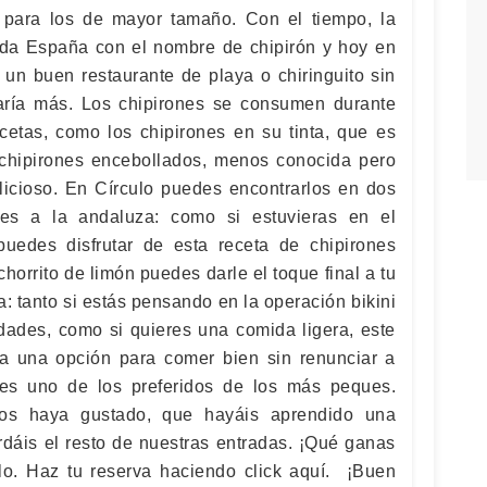
 para los de mayor tamaño. Con el tiempo, la
oda España con el nombre de chipirón y hoy en
un buen restaurante de playa o chiringuito sin
ltaría más. Los chipirones se consumen durante
ecetas, como los chipirones en su tinta, que es
 chipirones encebollados, menos conocida pero
elicioso. En Círculo puedes encontrarlos en dos
ones a la andaluza: como si estuvieras en el
puedes disfrutar de esta receta de chipirones
chorrito de limón puedes darle el toque final a tu
a: tanto si estás pensando en la operación bikini
idades, como si quieres una comida ligera, este
da una opción para comer bien sin renunciar a
es uno de los preferidos de los más peques.
os haya gustado, que hayáis aprendido una
rdáis el resto de nuestras entradas. ¡Qué ganas
lo. Haz tu reserva haciendo click aquí. ¡Buen