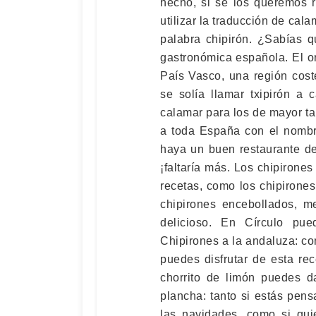
hecho, si se los queremos
utilizar la traducción de cal
palabra chipirón. ¿Sabías q
gastronómica española. El or
País Vasco, una región cost
se solía llamar txipirón a
calamar para los de mayor t
a toda España con el nombr
haya un buen restaurante de 
¡faltaría más. Los chipirone
recetas, como los chipirones
chipirones encebollados, m
delicioso. En Círculo pue
Chipirones a la andaluza: co
puedes disfrutar de esta re
chorrito de limón puedes da
plancha: tanto si estás pens
las navidades, como si qui