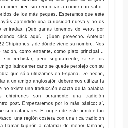
a comer bien sin renunciar a comer con sabor.
eridos de los más peques. Esperamos que este
hayáis aprendido una curiosidad nueva y no os
as entradas. ¡Qué ganas tenemos de veros por
ciendo click aquí. ¡Buen provecho. Anterior
22 Chipirones, ¿de dónde viene su nombre. Nos
ración, como entrante, como plato principal…
 sin rechistar, pero seguramente, si se los
migo latinoamericano se quede perplejo con su
abra que sólo utilizamos en España. De hecho,
ar a un amigo anglosajón deberemos utilizar la
e no existe una traducción exacta de la palabra
s chipirones son puramente una tradición
ntro post. Empezaremos por lo más básico: sí,
ue son calamares. El origen de este nombre tan
Vasco, una región costera con una rica tradición
ía llamar txipirón a calamar de menor tamaño,