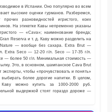
изводимое в Испании. Оно популярно во всем
вает высокие оценки гурманов. Разберемся,
 прочих разновидностей игристого, коих
зинов. На этикетке Кавы непременно указаны
гристого — «Cava»; наименование бренда;
ran Reserva и т. д. Каву можно разделить на
t Nature — вообще без сахара. Extra Brut —
/л. Extra Seco — 12-20 г/л. Seco — 17-35 г/л.
lce — более 50 г/л. Минимальная стоимость —
тылку. Это, в основном, шампанское Cava Brut
т эксперты, чтобы «прочувствовать и понять»
е выбирать более дорогие напитки. В целом,
» Каву можно купить за 1000-2000 руб.
тельной выдержкой стоят гораздо дороже —