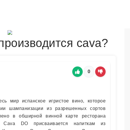
производится cava?
0
сь мир испанское игристое вино, которое
гии шампанизации из разрешенных сортов
лено в обширной винной карте ресторана
с Cava DO присваивается напиткам из