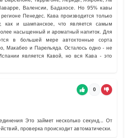
Наварре, Валенсии, Бадахосе. Но 95% кавы
 регионе Пенедес. Кава производится только
у, как и шампанское, что является самым
 более насыщенный и ароматный напиток. Для
ются в большей мере автохтонные сорта
о, Макабео и Парельяда. Осталось одно - не
Испании является Кавой, но вся Кава - это
0
единения Это займет несколько секунд... От
ействий, проверка происходит автоматически.