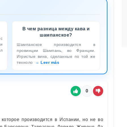
В чем разница между кава и
шампанское?
 с
ки
Шампанское производится в
ул
провинции Шампань, во Франции.
Игристые вина, сделанные по той же
техноло
Leer más
0
, которое производится в Испании, но не во
 в Барселоне, Таррагоне, Лериде, Жироне, Ла