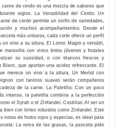
 la carne de cerdo es una mezcla de sabores que
urante siglos. La Versatilidad del Cerdo: Un
carne de cerdo permite un sinfín de variedades,
aración y muchos acompañamientos. Desde el
anceta más untuosa, cada corte ofrece un perfil
un vino a su altura. El Lomo: Magro y versátil,
e maravilla con vinos tintos jóvenes y frutales
ealzan su suavidad, o con blancos frescos y
 Blanc, que aportan una acidez refrescante. El
que merece un vino a la altura. Un Merlot con
vignon con taninos suaves serán compañeros
licadeza de la carne. La Paletilla: Con un poco
 intenso, la paletilla combina a la perfección
omo el Syrah o el Zinfandel. Costillas: Al ser un
a bien con tintos robustos como Zinfandel. Este
us notas de frutos rojos y especias, es ideal para
nceta: La reina de las grasas, la panceta pide