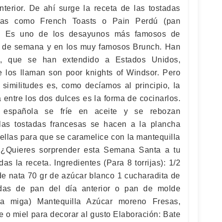
nterior. De ahí surge la receta de las tostadas
idas como French Toasts o Pain Perdú (pan
). Es uno de los desayunos más famosos de
es de semana y en los muy famosos Brunch. Han
as, que se han extendido a Estados Unidos,
e los llaman son poor knights of Windsor. Pero
similitudes es, como decíamos al principio, la
ia entre los dos dulces es la forma de cocinarlos.
ja española se fríe en aceite y se rebozan
 las tostadas francesas se hacen a la plancha
ellas para que se caramelice con la mantequilla
 ¿Quieres sorprender esta Semana Santa a tu
das la receta. Ingredientes (Para 8 torrijas): 1/2
 de nata 70 gr de azúcar blanco 1 cucharadita de
das de pan del día anterior o pan de molde
ha miga) Mantequilla Azúcar moreno Fresas,
e o miel para decorar al gusto Elaboración: Bate