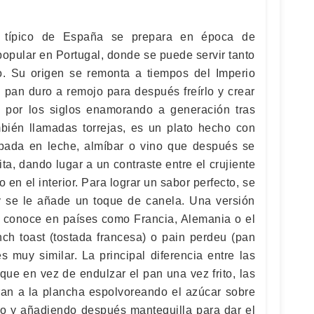
re típico de España se prepara en época de
pular en Portugal, donde se puede servir tanto
 Su origen se remonta a tiempos del Imperio
pan duro a remojo para después freírlo y crear
 por los siglos enamorando a generación tras
ambién llamadas torrejas, es un plato hecho con
ada en leche, almíbar o vino que después se
ita, dando lugar a un contraste entre el crujiente
to en el interior. Para lograr un sabor perfecto, se
y se le añade un toque de canela. Una versión
se conoce en países como Francia, Alemania o el
h toast (tostada francesa) o pain perdeu (pan
s muy similar. La principal diferencia entre las
s que en vez de endulzar el pan una vez frito, las
ran a la plancha espolvoreando el azúcar sobre
o y añadiendo después mantequilla para dar el