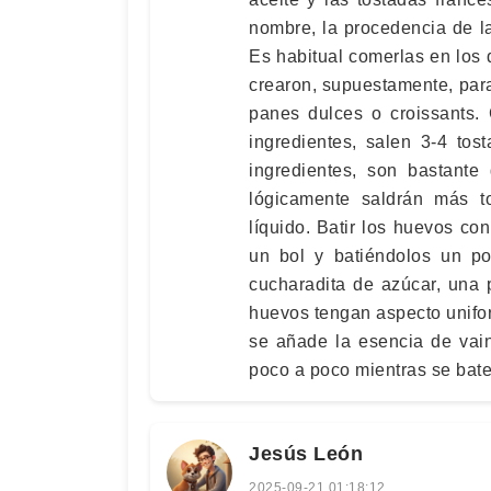
nombre, la procedencia de l
Es habitual comerlas en los
crearon, supuestamente, para
panes dulces o croissants.
ingredientes, salen 3-4 to
ingredientes, son bastante
lógicamente saldrán más t
líquido. Batir los huevos c
un bol y batiéndolos un p
cucharadita de azúcar, una 
huevos tengan aspecto unifo
se añade la esencia de vain
poco a poco mientras se bat
Jesús León
2025-09-21 01:18:12