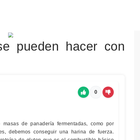
se pueden hacer con
0
o masas de panadería fermentadas, como por
s, debemos conseguir una harina de fuerza.
proteína de gluten que es el combustible básico