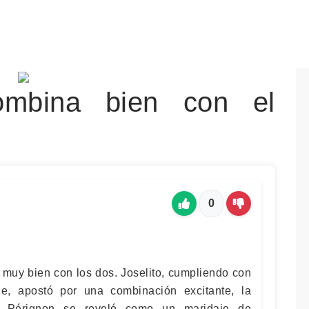
mbina bien con el
0
 muy bien con los dos. Joselito, cumpliendo con
je, apostó por una combinación excitante, la
m Pérignon se reveló como un maridaje de