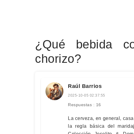
¿Qué bebida co
chorizo?
Raúl Barrios
2025-10-05 02:37:55
Respuestas : 16
La cerveza, en general, casa
la regla básica del marida
Colección Joselito & Do