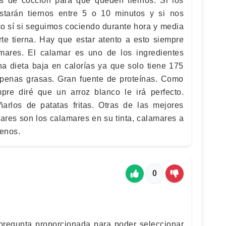
s de cocción para que queden tiernos. Si los
tarán tiernos entre 5 o 10 minutos y si nos
 sí si seguimos cociendo durante hora y media
e tierna. Hay que estar atento a esto siempre
ares. El calamar es uno de los ingredientes
na dieta baja en calorías ya que solo tiene 175
apenas grasas. Gran fuente de proteínas. Como
e diré que un arroz blanco le irá perfecto.
los de patatas fritas. Otras de las mejores
ares son los calamares en su tinta, calamares a
lenos.
0
pregunta proporcionada para poder seleccionar