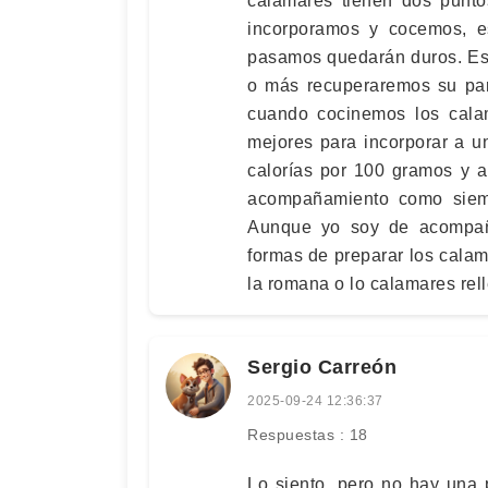
calamares tienen dos punto
incorporamos y cocemos, es
pasamos quedarán duros. Eso
o más recuperaremos su part
cuando cocinemos los calam
mejores para incorporar a u
calorías por 100 gramos y 
acompañamiento como siempr
Aunque yo soy de acompañar
formas de preparar los calam
la romana o lo calamares rel
Sergio Carreón
2025-09-24 12:36:37
Respuestas : 18
Lo siento, pero no hay una 