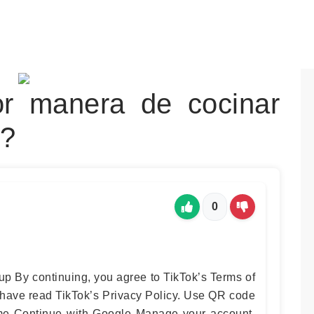
or manera de cocinar
s?
0
up By continuing, you agree to TikTok’s Terms of
 have read TikTok’s Privacy Policy. Use QR code
me Continue with Google Manage your account,