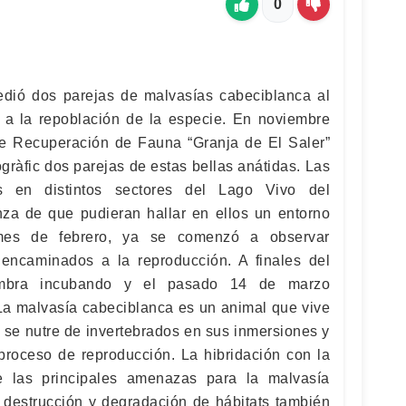
0
edió dos parejas de malvasías cabeciblanca al
r a la repoblación de la especie. En noviembre
de Recuperación de Fauna “Granja de El Saler”
ràfic dos parejas de estas bellas anátidas. Las
as en distintos sectores del Lago Vivo del
za de que pudieran hallar en ellos un entorno
mes de febrero, ya se comenzó a observar
 encaminados a la reproducción. A finales del
mbra incubando y el pasado 14 de marzo
 La malvasía cabeciblanca es un animal que vive
 se nutre de invertebrados en sus inmersiones y
proceso de reproducción. La hibridación con la
 las principales amenazas para la malvasía
destrucción y degradación de hábitats también