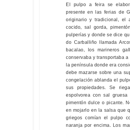
El pulpo a feira se elabo
presente en las ferias de 
originario y tradicional, e
cocido, sal gorda, piment
pulperías y donde se dice qu
do Carballiño llamada Arco
bacalao, los marineros ga
conservaba y transportaba a l
la península donde era consi
debe mazarse sobre una supe
congelación ablanda el pulpo
sus propiedades. Se rieg
espolvorea con sal gruesa
pimentón dulce o picante. 
en mojarlo en la salsa que 
griegos comían el pulpo c
naranja por encima. Los ma