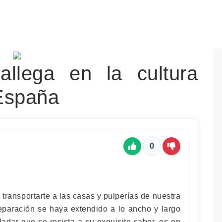
allega en la cultura
España
0
 transportarte a las casas y pulperías de nuestra
reparación se haya extendido a lo ancho y largo
ladar que se resista a su exquisito sabor, es en