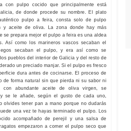
ra con pulpo cocido que principalmente está
Galicia, de donde procede su nombre. El plato
l auténtico pulpo a feira, consta solo de pulpo
ón y aceite de oliva. La zona donde hay más
e se prepara mejor el pulpo a feira es una aldea
s. Así como los marineros vascos secaban el
llegos secaban el pulpo, y era así como se
os pueblos del interior de Galicia y del resto de
derado un preciado manjar. Si el pulpo es fresco
rficie dura antes de cocinarse. El proceso de
 de forma natural sin que pierda ni su sabor ni
a con abundante aceite de oliva virgen, se
 y se le añade, según el gusto de cada uno,
No olvides tener pan a mano porque no dudarás
quede una vez te hayas terminado el pulpo. Los
ocido acompañado de perejil y una salsa de
ragatos empezaron a comer el pulpo seco que