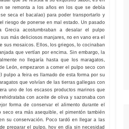
ón se remonta a los años en los que se debía
 se seca el bacalao) para poder transportarlo y
a el riesgo de ponerse en mal estado. Un pasado
a Grecia acostumbraban a desalar el pulpo
sus más deliciosos manjares, no en vano era el
 sus mosaicos. Ellos, los griegos, lo cocinaban
ranjada que vertían por encima. Sin embargo, la
almente no llegaría hasta que los maragatos,
 de León, empezaron a comer el pulpo seco con
El pulpo a feira es llamado de esta forma por su
aragatos que volvían de las tierras gallegas con
 era uno de los escasos productos marinos que
 rehidrataba con aceite de oliva y sazonaba con
jor forma de conservar el alimento durante el
po seco era más asequible, el pimentón también
en su conservación. Poco tardó en llegar a las
 de preparar el pulpo, hoy en día sin necesidad