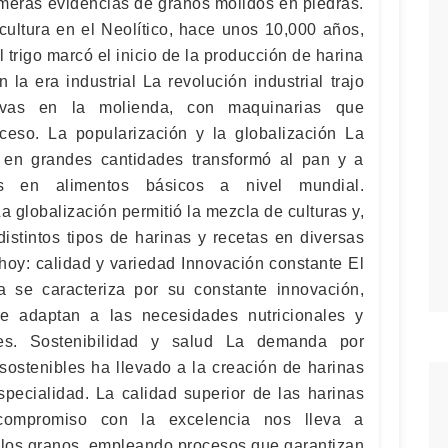
imeras evidencias de granos molidos en piedras.
cultura en el Neolítico, hace unos 10,000 años,
l trigo marcó el inicio de la producción de harina
la era industrial La revolución industrial trajo
ativas en la molienda, con maquinarias que
ceso. La popularización y la globalización La
a en grandes cantidades transformó al pan y a
os en alimentos básicos a nivel mundial.
a globalización permitió la mezcla de culturas y,
distintos tipos de harinas y recetas en diversas
hoy: calidad y variedad Innovación constante El
a se caracteriza por su constante innovación,
e adaptan a las necesidades nutricionales y
es. Sostenibilidad y salud La demanda por
sostenibles ha llevado a la creación de harinas
specialidad. La calidad superior de las harinas
compromiso con la excelencia nos lleva a
los granos, empleando procesos que garantizan