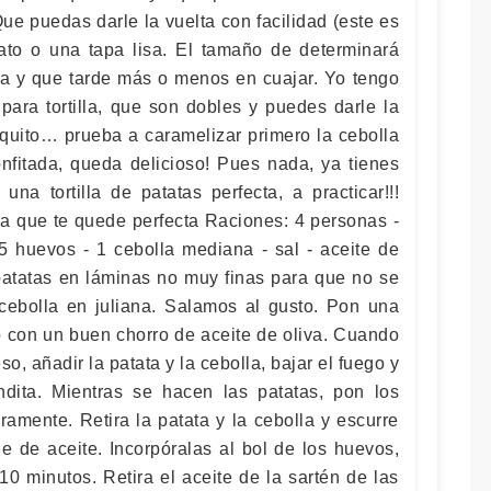
ue puedas darle la vuelta con facilidad (este es
plato o una tapa lisa. El tamaño de determinará
illa y que tarde más o menos en cuajar. Yo tengo
para tortilla, que son dobles y puedes darle la
ruquito… prueba a caramelizar primero la cebolla
onfitada, queda delicioso! Pues nada, ya tienes
una tortilla de patatas perfecta, a practicar!!!
ara que te quede perfecta Raciones: 4 personas -
5 huevos - 1 cebolla mediana - sal - aceite de
 patatas en láminas no muy finas para que no se
cebolla en juliana. Salamos al gusto. Pon una
o con un buen chorro de aceite de oliva. Cuando
o, añadir la patata y la cebolla, bajar el fuego y
ndita. Mientras se hacen las patatas, pon los
ramente. Retira la patata y la cebolla y escurre
le de aceite. Incorpóralas al bol de los huevos,
0 minutos. Retira el aceite de la sartén de las