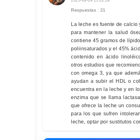
2025-09-09 15:02:28
Respuestas : 21
La leche es fuente de calcio 
para mantener la salud ósea
contiene 45 gramos de lípido
poliinsaturados y el 45% ác
contenido en ácido linoléic
otros estudios que recomien
con omega 3, ya que además
ayudan a subir el HDL o col
encuentra en la leche y en lo
enzima que se llama lactasa
que ofrece la leche un cons
para los que sufren intoleran
leche, optar por sustitutos co