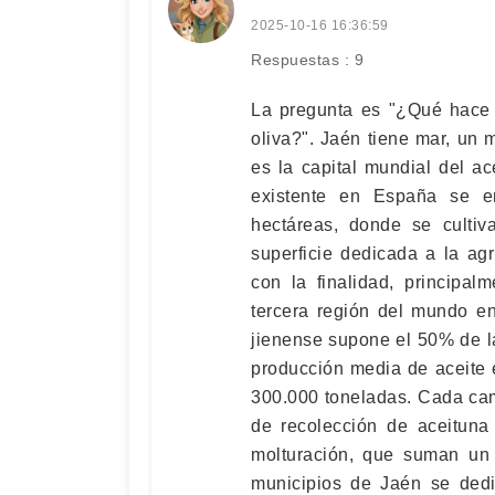
2025-10-16 16:36:59
Respuestas : 9
La pregunta es "¿Qué hace 
oliva?". Jaén tiene mar, un 
es la capital mundial del ac
existente en España se e
hectáreas, donde se cultiv
superficie dedicada a la agr
con la finalidad, principal
tercera región del mundo en
jienense supone el 50% de l
producción media de aceite 
300.000 toneladas. Cada cam
de recolección de aceituna
molturación, que suman un
municipios de Jaén se dedic