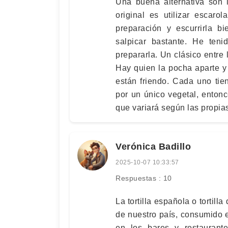
Una buena alternativa son 
original es utilizar escar
preparación y escurrirla b
salpicar bastante. He ten
prepararla. Un clásico entre l
Hay quien la pocha aparte y
están friendo. Cada uno tie
por un único vegetal, entonces
que variará según las propia
Verónica Badillo
2025-10-07 10:33:57
Respuestas : 10
La tortilla española o tortil
de nuestro país, consumido e
en los bares y restaurant