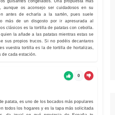
los guisantes congelados. Una propuesta más
ola, aunque os aconsejo ser cuidadosos en su
ien antes de echarla a la sartén, pues suele
ido más de un disgosto por ir apresurada al
os clásicos es la tortilla de patatas con cebolla.
 quien la añade a las patatas mientras estas se
ne sus propios trucos. Si no podéis decantaros
 vuestra tortilla es la de tortilla de hortalizas,
s de cada estación.
0
la de patata, es uno de los bocados más populares
n todos los hogares y es la tapa más solicitada
es, da igual en qué provincia de España te