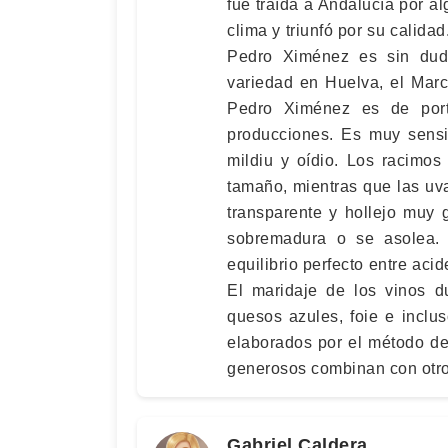
fue traída a Andalucía por a
clima y triunfó por su calida
Pedro Ximénez es sin duda
variedad en Huelva, el Marc
Pedro Ximénez es de por
producciones. Es muy sensi
mildiu y oídio. Los racimo
tamaño, mientras que las uv
transparente y hollejo muy
sobremadura o se asolea.
equilibrio perfecto entre aci
El maridaje de los vinos d
quesos azules, foie e inclu
elaborados por el método de 
generosos combinan con otro
Gabriel Caldera