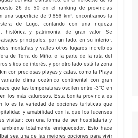
puesto 26 de 50 en el ranking de provincias
n una superficie de 9.856 km², encontramos la
costera de Lugo, contando con una riqueza
ral, histórica y patrimonial de gran valor. Se
isajes principales, por un lado, en su interior,
des montañas y valles otros lugares increíbles
era de Terra do Miño, o la parte de la ruta del
os sitios de interés, y por otro lado está la zona
4 km con preciosas playas y calas, como la Playa
variante clima oceánico continental con gran
 hace que las temperaturas oscilen entre -3°C en
en los más calurosos. Esta bonita provincia es
n lo es la variedad de opciones turísticas que
spitalidad y amabilidad con la que los lucenses
es visitan; con una forma de ser hospitalaria y
n ambiente totalmente enriquecedor. Esto hace
lbai sea una de las mejores opciones para vivir