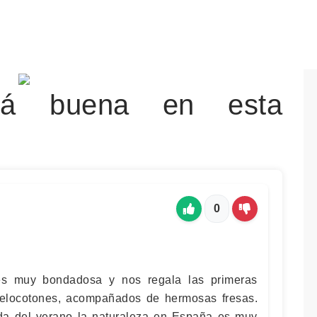
tá buena en esta
0
es muy bondadosa y nos regala las primeras
elocotones, acompañados de hermosas fresas.
ada del verano la naturaleza en España es muy