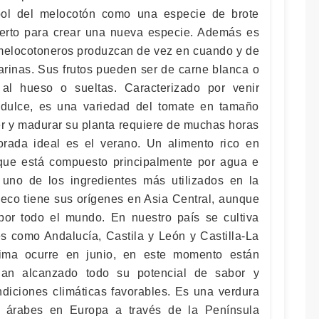
bol del melocotón como una especie de brote
jerto para crear una nueva especie. Además es
melocotoneros produzcan de vez en cuando y de
arinas. Sus frutos pueden ser de carne blanca o
 al hueso o sueltas. Caracterizado por venir
dulce, es una variedad del tomate en tamaño
er y madurar su planta requiere de muchas horas
orada ideal es el verano. Un alimento rico en
 que está compuesto principalmente por agua e
uno de los ingredientes más utilizados en la
seco tiene sus orígenes en Asia Central, aunque
por todo el mundo. En nuestro país se cultiva
es como Andalucía, Castila y León y Castilla-La
ima ocurre en junio, en este momento están
han alcanzado todo su potencial de sabor y
ndiciones climáticas favorables. Es una verdura
s árabes en Europa a través de la Península