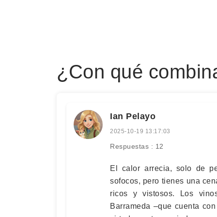
¿Con qué combina 
Ian Pelayo
2025-10-19 13:17:03
Respuestas : 12
El calor arrecia, solo de 
sofocos, pero tienes una cen
ricos y vistosos. Los vin
Barrameda –que cuenta con 