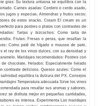
e gras: Su textura untuosa se equilibra con la
 cortado. Carnes asadas: Cordero o cerdo asado,
os jugos y especias. Almendras y frutos secos:
sabores de estos snacks. Cream El cream es un
perfecto para postres o platos con contrastes de
endados: Tartas y bizcochos: Como tarta de
ndra. Frutas: Fresas o peras, que resaltan la
aves: Como paté de hígado o mousse de pato.
 el rey de los vinos dulces, con su densidad y
caramelo. Maridajes recomendados: Postres con
s de chocolate. Helados: Especialmente helado
 un contraste delicioso. Quesos azules: Como el
 salinidad equilibra la dulzura del PX. Consejos
 maridajes Temperatura adecuada Sirve los vinos
ecomendada para resaltar sus aromas y sabores.
erez se disfruta mejor en pequeñas cantidades,
sabores es intensa. Experimenta Los maridajes