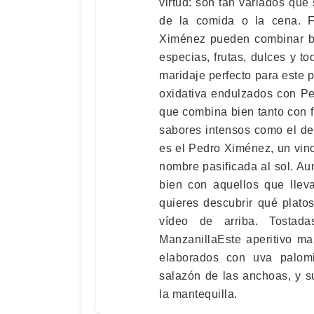
virtud: son tan variados q
de la comida o la cena. F
Ximénez pueden combinar bi
especias, frutas, dulces y t
maridaje perfecto para este 
oxidativa endulzados con Pe
que combina bien tanto con 
sabores intensos como el del
es el Pedro Ximénez, un vin
nombre pasificada al sol. Au
bien con aquellos que llev
quieres descubrir qué plato
vídeo de arriba. Tostad
ManzanillaEste aperitivo ma
elaborados con uva palom
salazón de las anchoas, y s
la mantequilla.