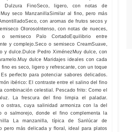
 de Dulzura FinoSeco, ligero, con notas de
.Muy seco ManzanillaSimilar al fino, pero más
AmontilladoSeco, con aromas de frutos secos y
emiseco OlorosoIntenso, con notas de nueces,
o semiseco Palo CortadoEquilibrio entre
gante y complejo.Seco o semiseco CreamSuave,
o y dulce.Dulce Pedro XiménezMuy dulce, con
aramelo.Muy dulce Maridajes ideales con cada
 fino es seco, ligero y refrescante, con un toque
 Es perfecto para potenciar sabores delicados.
n ibérico: El contraste entre el salino del fino
a combinación celestial. Pescado frito: Como el
aluz. La frescura del fino limpia el paladar.
o ostras, cuya salinidad armoniza con la del
o o salmorejo, donde el fino complementa la
nilla La manzanilla, típica de Sanlúcar de
o pero más delicada y floral, ideal para platos