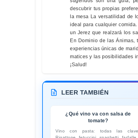
sugeridos son una guía, p
descubrir tus propias prefer
la mesa La versatilidad de l
ideal para cualquier comida.
un Jerez que realzará los s
En Dominio de las Ánimas, te
experiencias únicas de marid
matices y las posibilidades i
¡Salud!
LEER TAMBIÉN
¿Qué vino va con salsa de
tomate?
Vino con pasta: todas las clav
Rigattone, fetuccini, spaghetti, farfalle