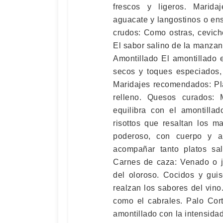
frescos y ligeros. Marid
aguacate y langostinos o ens
crudos: Como ostras, cevich
El sabor salino de la manzan
Amontillado El amontillado 
secos y toques especiados,
Maridajes recomendados: Pla
relleno. Quesos curados:
equilibra con el amontilla
risottos que resaltan los m
poderoso, con cuerpo y ar
acompañar tanto platos sa
Carnes de caza: Venado o ja
del oloroso. Cocidos y gui
realzan los sabores del vin
como el cabrales. Palo Cor
amontillado con la intensidad