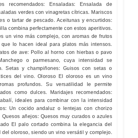
ajes recomendados: Ensaladas: Ensalada de
aladas verdes con vinagretas cítricas. Mariscos
es o tartar de pescado. Aceitunas y encurtidos:
illa combina perfectamente con estos aperitivos.
es un vino más complejo, con aromas de frutos
 que lo hacen ideal para platos más intensos.
tos de ave: Pollo al horno con hierbas o pavo
 Manchego o parmesano, cuya intensidad se
do. Setas y champiñones: Guisos con setas o
atices del vino. Oloroso El oloroso es un vino
omas profundos. Su versatilidad le permite
lados como dulces. Maridajes recomendados:
balí, ideales para combinar con la intensidad
sos: Un cocido andaluz o lentejas con chorizo
o. Quesos añejos: Quesos muy curados o azules
tado El palo cortado combina la elegancia del
 del oloroso, siendo un vino versátil y complejo.