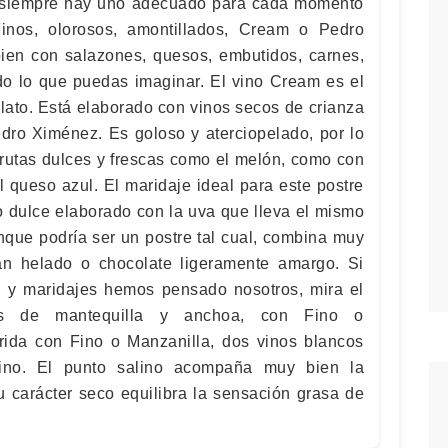
ue siempre hay uno adecuado para cada momento
inos, olorosos, amontillados, Cream o Pedro
en con salazones, quesos, embutidos, carnes,
odo lo que puedas imaginar. El vino Cream es el
plato. Está elaborado con vinos secos de crianza
dro Ximénez. Es goloso y aterciopelado, por lo
frutas dulces y frescas como el melón, como con
 queso azul. El maridaje ideal para este postre
o dulce elaborado con la uva que lleva el mismo
nque podría ser un postre tal cual, combina muy
an helado o chocolate ligeramente amargo. Si
s y maridajes hemos pensado nosotros, mira el
as de mantequilla y anchoa, con Fino o
rida con Fino o Manzanilla, dos vinos blancos
ino. El punto salino acompaña muy bien la
u carácter seco equilibra la sensación grasa de