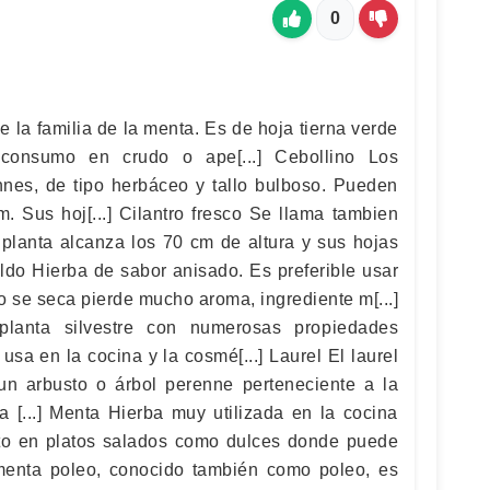
0
 la familia de la menta. Es de hoja tierna verde
 consumo en crudo o ape[...] Cebollino Los
nnes, de tipo herbáceo y tallo bulboso. Pueden
. Sus hoj[...] Cilantro fresco Se llama tambien
a planta alcanza los 70 cm de altura y sus hojas
eldo Hierba de sabor anisado. Es preferible usar
o se seca pierde mucho aroma, ingrediente m[...]
planta silvestre con numerosas propiedades
sa en la cocina y la cosmé[...] Laurel El laurel
 un arbusto o árbol perenne perteneciente a la
la [...] Menta Hierba muy utilizada en la cocina
anto en platos salados como dulces donde puede
 menta poleo, conocido también como poleo, es