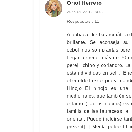
Oriol Herrero
2025-09-22 12:04:02
Respuestas : 11
Albahaca Hierba aromática de
brillante. Se aconseja su
cebollinos son plantas pere
llegar a crecer más de 70 cm
perejil chino y coriandro. L
están divididas en se[...] En
el eneldo fresco, pues cuand
Hinojo El hinojo es una 
medicinales, que también se u
o lauro (Laurus nobilis) es
familia de las lauráceas, a 
oriental. Puede incluirse t
present[...] Menta poleo El