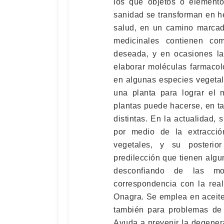
los que objetos o elemento
sanidad se transforman en h
salud, en un camino marcada
medicinales contienen co
deseada, y en ocasiones la 
elaborar moléculas farmaco
en algunas especies vegetal
una planta para lograr el 
plantas puede hacerse, en t
distintas. En la actualidad
por medio de la extracció
vegetales, y su posterio
predilección que tienen algun
desconfiando de las mo
correspondencia con la real
Onagra. Se emplea en aceite,
también para problemas de c
Ayuda a prevenir la degenera