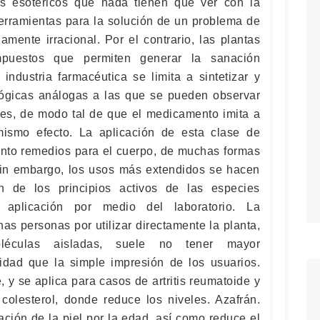
s esotéricos que nada tienen que ver con la
erramientas para la solución de un problema de
mente irracional. Por el contrario, las plantas
mpuestos que permiten generar la sanación
industria farmacéutica se limita a sintetizar y
lógicas análogas a las que se pueden observar
es, de modo tal de que el medicamento imita a
mismo efecto. La aplicación de esta clase de
anto remedios para el cuerpo, de muchas formas
, sin embargo, los usos más extendidos se hacen
n de los principios activos de las especies
r aplicación por medio del laboratorio. La
as personas por utilizar directamente la planta,
léculas aisladas, suele no tener mayor
idad que la simple impresión de los usuarios.
 y se aplica para casos de artritis reumatoide y
olesterol, donde reduce los niveles. Azafrán.
ción de la piel por la edad, así como reduce el