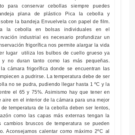
cto para conservar cebollas siempre puedes
bandeja plana de plástico Pica la cebolla y
 sobre la bandeja Envuelvela con papel de film.
 la cebolla en bolsas individuales en el
vación industrial es necesario profundizar un
rvación frigorífica nos permite alargar la vida
mer lugar utiliza los bulbos de cuello grueso ya
 y no duran tanto como las más pequeñas.
la cámara frigorífica donde se encuentran las
empiecen a pudrirse. La temperatura debe de ser
lla no se pudra, pudiendo llegar hasta 1 ºC y la
ntre el 65 y 75%. Asimismo hay que tener en
 aire en el interior de la cámara para una mejor
e temperatura de la cebolla deben ser lentos,
razón como las capas más externas tengan la
s cambios bruscos de temperatura se pueden
ulbo. Aconsejamos calentar como máximo 2ºC al