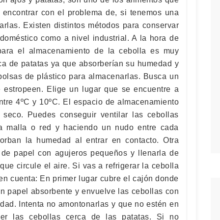
encontrar con el problema de, si tenemos una
rlas. Existen distintos métodos para conservar
doméstico como a nivel industrial. A la hora de
para el almacenamiento de la cebolla es muy
rca de patatas ya que absorberían su humedad y
 bolsas de plástico para almacenarlas. Busca un
 estropeen. Elige un lugar que se encuentre a
ntre 4ºC y 10ºC. El espacio de almacenamiento
 seco. Puedes conseguir ventilar las cebollas
na malla o red y haciendo un nudo entre cada
sorban la humedad al entrar en contacto. Otra
a de papel con agujeros pequeños y llenarla de
ue circule el aire. Si vas a refrigerar la cebolla
r en cuenta: En primer lugar cubre el cajón donde
on papel absorbente y envuelve las cebollas con
edad. Intenta no amontonarlas y que no estén en
er las cebollas cerca de las patatas. Si no