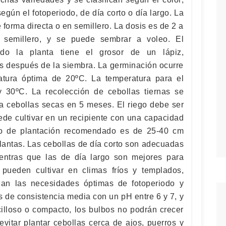
según el fotoperiodo, de día corto o día largo. La
forma directa o en semillero. La dosis es de 2 a
l semillero, y se puede sembrar a voleo. El
ndo la planta tiene el grosor de un lápiz,
s después de la siembra. La germinación ocurre
tura óptima de 20ºC. La temperatura para el
y 30ºC. La recolección de cebollas tiernas se
a cebollas secas en 5 meses. El riego debe ser
ede cultivar en un recipiente con una capacidad
co de plantación recomendado es de 25-40 cm
plantas. Las cebollas de día corto son adecuadas
entras que las de día largo son mejores para
pueden cultivar en climas fríos y templados,
an las necesidades óptimas de fotoperiodo y
s de consistencia media con un pH entre 6 y 7, y
cilloso o compacto, los bulbos no podrán crecer
itar plantar cebollas cerca de ajos, puerros y