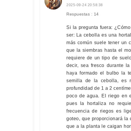
2025-09-24 20:58:38
Respuestas : 14
Si la pregunta fuera: ¿Cómo 
ser: La cebolla es una horta
más común suele tener un c
que la siembras hasta el mo
requiere de un tipo de suel
decir, sea fresco durante l
haya formado el bulbo la t
semilla de la cebolla, es
profundidad de 1 a 2 centímet
poco de agua. El riego en e
pues la hortaliza no requ
frecuencia de riegos es li
goteo, que proporcionará la c
que a la planta le caigan ho